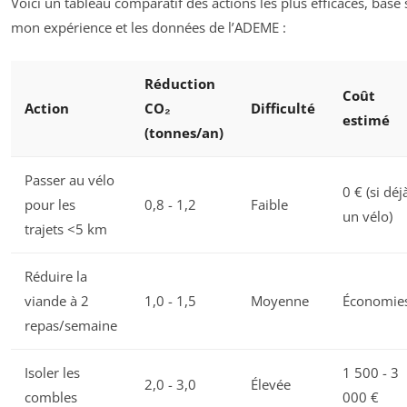
Voici un tableau comparatif des actions les plus efficaces, basé 
mon expérience et les données de l’ADEME :
Réduction
Coût
Action
CO₂
Difficulté
estimé
(tonnes/an)
Passer au vélo
0 € (si déj
pour les
0,8 - 1,2
Faible
un vélo)
trajets <5 km
Réduire la
viande à 2
1,0 - 1,5
Moyenne
Économie
repas/semaine
Isoler les
1 500 - 3
2,0 - 3,0
Élevée
combles
000 €