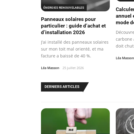
ÉNERGIES RENOUVELABLES
Calcule
annuel 
Panneaux solaires pour
mode de
particulier : guide d’achat et
d’installation 2026
Découvre
carbone 
J’ai installé des panneaux solaires
doit chut
sur mon toit mal orienté, et ma
et…
facture a baissé de 40 %.
Léa Masson
Léa Masson
25 juillet 2026
DERNIERS ARTICLES