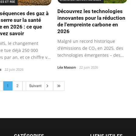
ES ET RSE
Découvrez les technologies
séquences des gaz à
innovantes pour la réduction
 serre sur la santé
de l'empreinte carbone en
 en 2026 : ce que
2026
vez savoir
Malgré un record historique
OMS, le changement
d’émissions de CO₂ en 2025, des
ue tue déjà 250 000
technologies émergentes – des…
 par an, et ce chiffre va
Léa Masson
22 juin 2026
s
22 juin 2026
1
2
Suivant