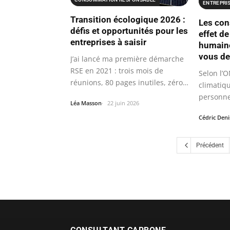
ENTREPRIS
Transition écologique 2026 :
Les con
défis et opportunités pour les
effet de
entreprises à saisir
humaine
vous de
J’ai lancé ma première démarche
RSE en 2021 : trois mois de
Selon l’
réunions, 80 pages inutiles, zéro…
climatiq
personnes
Léa Masson
22 juin 2026
doubler.
Cédric Deni
Précédent