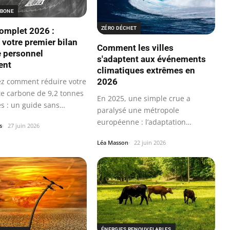
RBONE
ZÉRO DÉCHET
omplet 2026 :
 votre premier bilan
Comment les villes
 personnel
s'adaptent aux événements
ent
climatiques extrêmes en
2026
z comment réduire votre
e carbone de 9,2 tonnes
En 2025, une simple crue a
es : un guide sans
paralysé une métropole
européenne : l’adaptation
s
27 juin 2026
climatique des villes…
Léa Masson
22 juin 2026
ÉNERGIES RENOUVELABLES