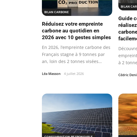
BILAN CA
BILAN CARBONE
Guide c
Réduisez votre empreinte
réalisez
carbone au quotidien en
carbone
2026 avec 10 gestes simples
facilem
En 2026, l’empreinte carbone des
Découvre
Français stagne à 9 tonnes par
empreint
an, loin des 2 tonnes visées
à 2 tonn
pour…
jargon…
Léa Masson
4 juillet 2026
Cédric Deni
CONSOMMATION RESPONSABLE