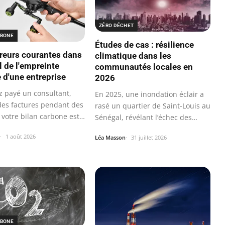
ZÉRO DÉCHET
RBONE
Études de cas : résilience
rreurs courantes dans
climatique dans les
l de l'empreinte
communautés locales en
 d'une entreprise
2026
z payé un consultant,
En 2025, une inondation éclair a
 des factures pendant des
rasé un quartier de Saint-Louis au
 votre bilan carbone est…
Sénégal, révélant l’échec des…
1 août 2026
Léa Masson
31 juillet 2026
RBONE