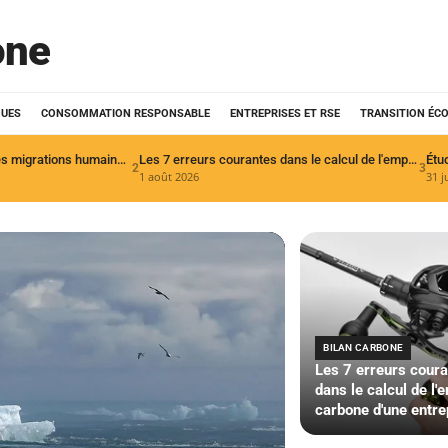
one
QUES
CONSOMMATION RESPONSABLE
ENTREPRISES ET RSE
TRANSITION ÉC
Les effets du climat sur les migrations humaines : enjeux cruciaux en 2026
Les 7 erreurs courantes dans le calcul de l'empreinte carbone d'une entreprise
2
3
1 août 2026
31 j
BILAN CARBONE
Les 7 erreurs cour
dans le calcul de l'
carbone d'une entre